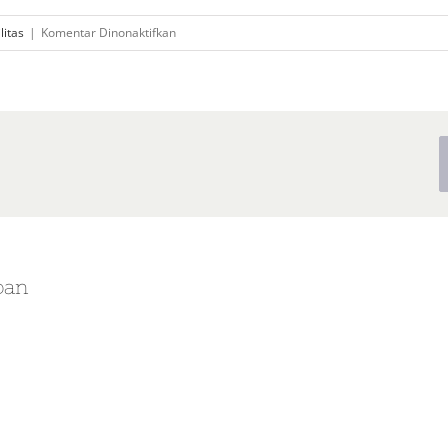
pada
litas
|
Komentar Dinonaktifkan
Adakah
pilihan
cottage
di
Pulau
Harapan?
pan