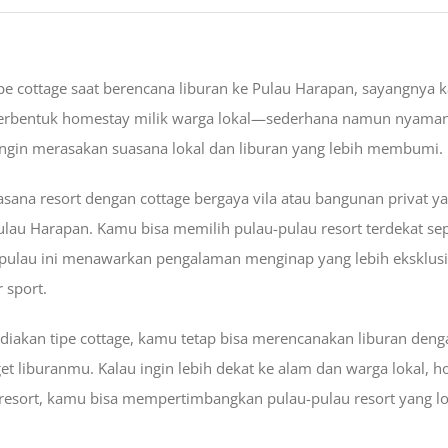
pe cottage saat berencana liburan ke Pulau Harapan, sayangnya
rbentuk homestay milik warga lokal—sederhana namun nyaman
 ingin merasakan suasana lokal dan liburan yang lebih membumi.
na resort dengan cottage bergaya vila atau bangunan privat y
Pulau Harapan. Kamu bisa memilih pulau-pulau resort terdekat se
-pulau ini menawarkan pengalaman menginap yang lebih eksklusif, 
 sport.
diakan tipe cottage, kamu tetap bisa merencanakan liburan deng
et liburanmu. Kalau ingin lebih dekat ke alam dan warga lokal, 
 resort, kamu bisa mempertimbangkan pulau-pulau resort yang 