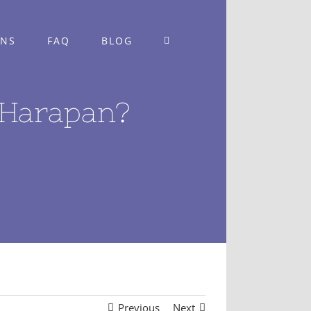
ONS
FAQ
BLOG
u Harapan?
Previous
Next