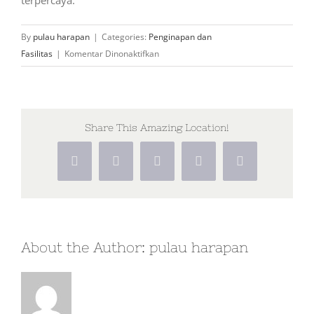
By
pulau harapan
|
Categories:
Penginapan dan
pada
Fasilitas
|
Komentar Dinonaktifkan
Apakah
homestay
di
Pulau
Share This Amazing Location!
Harapan
ber-
Facebook
X
WhatsApp
Pinterest
Vk
AC?
About the Author:
pulau harapan