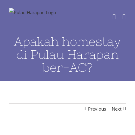
Skip
to
content
Apakah homestay
di Pulau Harapan
ber-AC?
Previous
Next