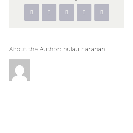
tersedia
di
Facebook
X
WhatsApp
Pinterest
Vk
Pulau
Harapan?
About the Author:
pulau harapan