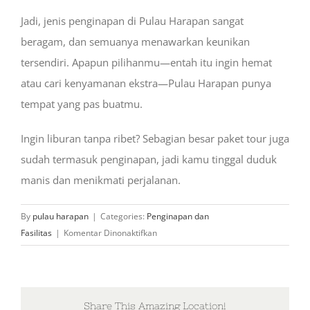
Jadi, jenis penginapan di Pulau Harapan sangat
beragam, dan semuanya menawarkan keunikan
tersendiri. Apapun pilihanmu—entah itu ingin hemat
atau cari kenyamanan ekstra—Pulau Harapan punya
tempat yang pas buatmu.
Ingin liburan tanpa ribet? Sebagian besar paket tour juga
sudah termasuk penginapan, jadi kamu tinggal duduk
manis dan menikmati perjalanan.
By
pulau harapan
|
Categories:
Penginapan dan
pada
Fasilitas
|
Komentar Dinonaktifkan
Jenis
penginapan
apa
yang
Share This Amazing Location!