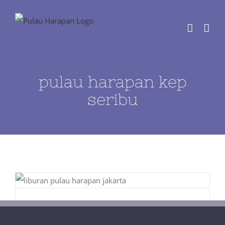
Skip
to
content
pulau harapan kep
seribu
Tips Solo Travelling ke Pulau