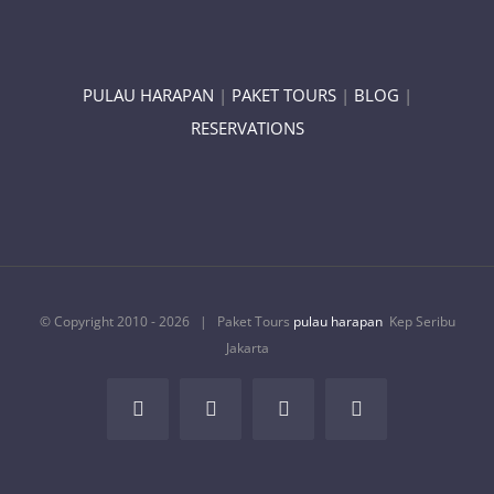
Harapan Jakarta, Pahami Ini!
By
pulau harapan
|
Categories:
Tips
,
wisata
|
Tags:
pulau
bidadari
,
pulau harapan kep seribu
,
pulau pramuka
,
tips
,
traveling
PULAU HARAPAN
|
PAKET TOURS
|
BLOG
|
RESERVATIONS
Pernah kepikiran untuk solo traveling ke Pulau
Harapan Jakarta? Salah satu pulau yang ada di
gugusan kepulauan seribu ini memang
menawarkan eksotismenya sendiri. Meskipun
bukan [...]
© Copyright 2010 -
2026 | Paket Tours
pulau harapan
Kep Seribu
pada
Read More
Komentar Dinonaktifkan
Jakarta
Tips
Solo
Facebook
Rss
X
Tumblr
Travelling
ke
Pulau