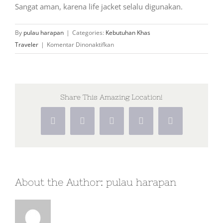
Sangat aman, karena life jacket selalu digunakan.
By
pulau harapan
|
Categories:
Kebutuhan Khas
pada
Traveler
|
Komentar Dinonaktifkan
Apakah
snorkeling
aman
untuk
Share This Amazing Location!
yang
tidak
Facebook
X
WhatsApp
Pinterest
Vk
bisa
berenang?
About the Author:
pulau harapan