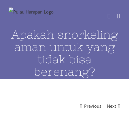
Skip
to
content
Apakah snorkeling
aman untuk yang
tidak bisa
berenang?
Previous
Next