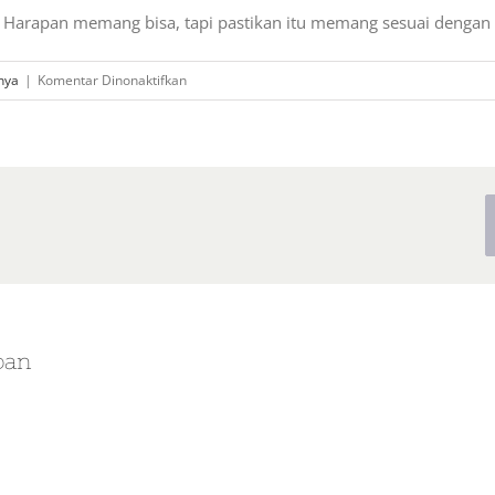
 Harapan memang bisa, tapi pastikan itu memang sesuai dengan 
pada
nya
|
Komentar Dinonaktifkan
Apakah
Bisa
Membawa
Sepeda
Sendiri
ke
Pulau
Harapan?
pan