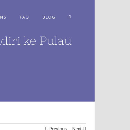
ONS
FAQ
BLOG
iri ke Pulau
Previous
Next